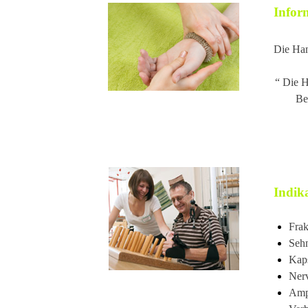
Infor
Die Han
“ Die H
Be
Indika
Frak
Sehn
Kaps
Nerv
Ampu