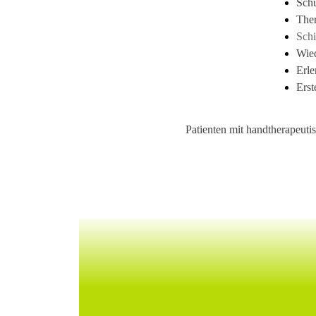
Schu
The
Sch
Wied
Erle
Erst
Patienten mit handtherapeuti