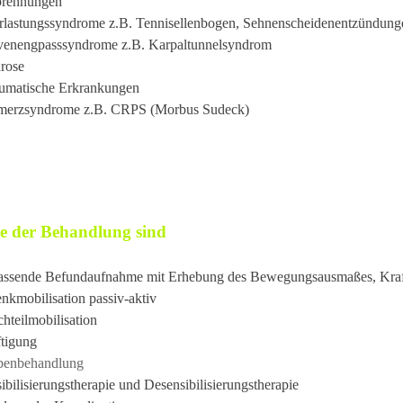
brennungen
lastungssyndrome z.B. Tennisellenbogen, Sehnenscheidenentzündunge
venengpasssyndrome z.B. Karpaltunnelsyndrom
rose
umatische Erkrankungen
merzsyndrome z.B. CRPS (Morbus Sudeck)
te der Behandlung sind
ssende Befundaufnahme mit Erhebung des Bewegungsausmaßes, Kraft
nkmobilisation passiv-aktiv
hteilmobilisation
tigung
benbehandlung
ibilisierungstherapie und Desensibilisierungstherapie