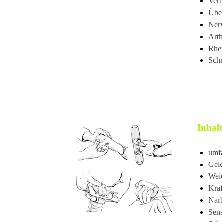
Ver
Über
Ner
Arth
Rhe
Sch
Inhal
umfa
Gele
Weic
Kräf
Nar
Sens